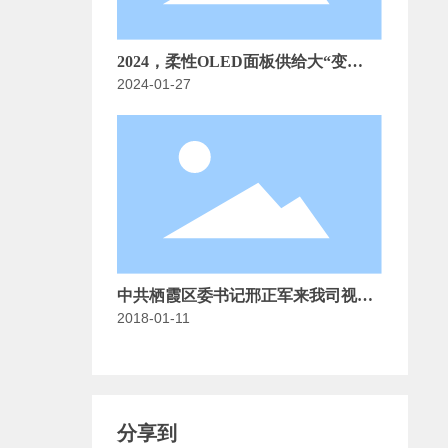
2024，柔性OLED面板供给大“变
2024-01-27
天”！TCL华星|维信诺|京东方等面板
厂在OLED最新动态
中共栖霞区委书记邢正军来我司视察
2018-01-11
调研!
分享到