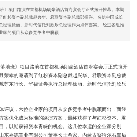
地班》项目路演在首都机场朗豪酒店首府宴会厅正式拉开帷幕。本期
了红杉资本副总裁赵兴华、君联资本副总裁邵振兴、名信中国成长
总经理徐丽、新时代信托刘欣乐总经理作为点评嘉宾。 经过各组推
业家的项目从众多竞争者中脱颖
资本落地班》项目路演在首都机场朗豪酒店首府宴会厅正式拉开
且荣幸的邀请到了红杉资本副总裁赵兴华、君联资本副总裁
戴苏东行长、华福证券执行总经理徐丽、新时代信托刘欣乐
体评议，六位企业家的项目从众多竞争者中脱颖而出，而经
方案优化成为标准的路演方案，最终获得了与红杉资本、君
目，以期获得资本青睐的机会。这几位幸运的企业家分别
山东嘉德置业有限公司董事长王希家、内蒙古察哈尔右翼后