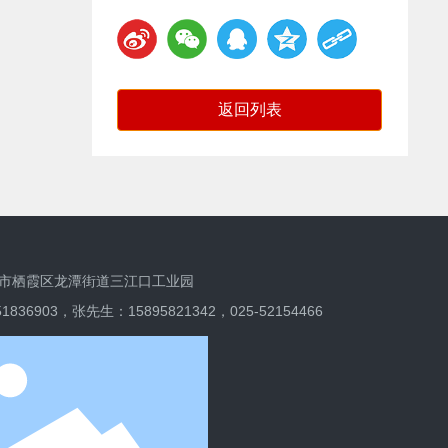
返回列表
市栖霞区龙潭街道三江口工业园
51836903，张先生：
15895821342
，
025-52154466