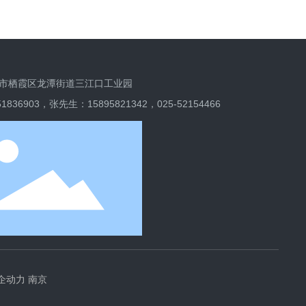
市栖霞区龙潭街道三江口工业园
51836903，张先生：
15895821342
，
025-52154466
企动力
南京