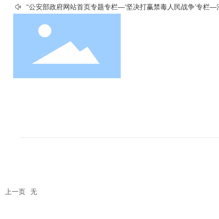
“公安部政府网站首页专题专栏—‘坚决打赢禁毒人民战争’专栏—
首页
曲面屏生产线
产品展示
设备图片
上一页
无